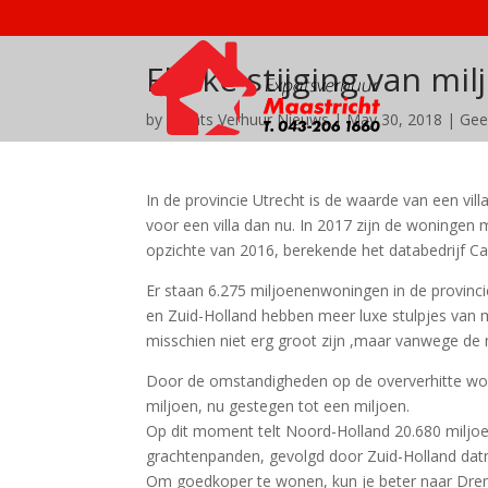
Flinke stijging van m
by
Expats Verhuur Nieuws
|
May 30, 2018
|
Gee
In de provincie Utrecht is de waarde van een vil
voor een villa dan nu. In 2017 zijn de woninge
opzichte van 2016, berekende het databedrijf Ca
Er staan 6.275 miljoenenwoningen in de provinc
en Zuid-Holland hebben meer luxe stulpjes van 
misschien niet erg groot zijn ,maar vanwege de
Door de omstandigheden op de oververhitte won
miljoen, nu gestegen tot een miljoen.
Op dit moment telt Noord-Holland 20.680 miljo
grachtenpanden, gevolgd door Zuid-Holland dat
Om goedkoper te wonen, kun je beter naar Dren