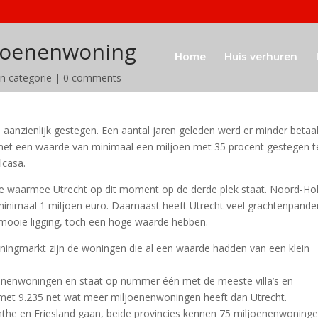
iljoenenwoning
Home
Huis verhuren
n categorie
|
0 comments
la aanzienlijk gestegen. Een aantal jaren geleden werd er minder betaa
n met een waarde van minimaal een miljoen met 35 procent gestegen t
lcasa.
ie waarmee Utrecht op dit moment op de derde plek staat. Noord-Ho
minimaal 1 miljoen euro. Daarnaast heeft Utrecht veel grachtenpande
 mooie ligging, toch een hoge waarde hebben.
ingmarkt zijn de woningen die al een waarde hadden van een klein
enenwoningen en staat op nummer één met de meeste villa’s en
met 9.235 net wat meer miljoenenwoningen heeft dan Utrecht.
the en Friesland gaan, beide provincies kennen 75 miljoenenwoninge