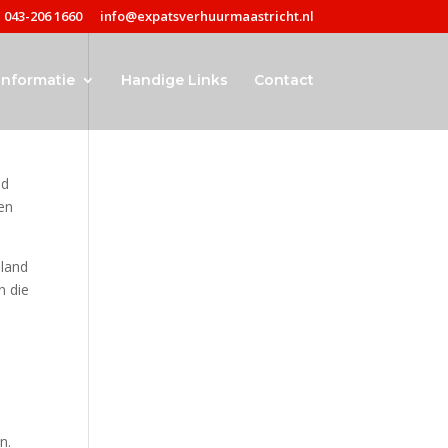
043-206 1660
info@expatsverhuurmaastricht.nl
Informatie
Handige Links
Contact
ld
en
lland
n die
n.