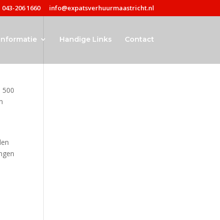
043-206 1660
info@expatsverhuurmaastricht.nl
Informatie
Handige Links
Contact
l 500
m
den
ingen