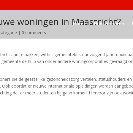
euwe woningen in Maastricht?
Home
Huis verhuren
categorie
|
0 comments
tricht aan te pakken, wil het gemeentebestuur volgend jaar maximaa
ft de gemeente de hulp van onder andere woningcorporaties gevraagd o
nwoners die de geestelijke gezondheidszorg vertalen, statushouders en
. Ook doordat er nieuwe internationale opleidingen worden aangebo
wachting dat er meer studenten bij gaan komen. Hiervoor zijn ook won