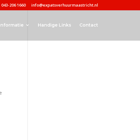
043-206 1660
info@expatsverhuurmaastricht.nl
Informatie
Handige Links
Contact
e